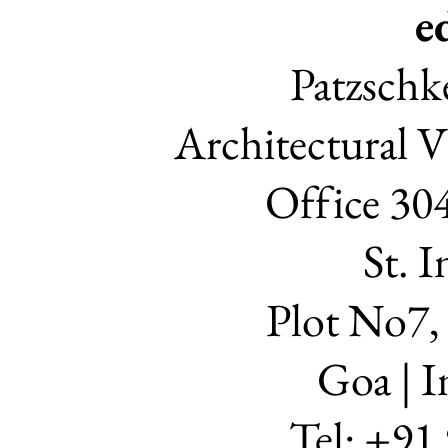
e
Patzschk
Architectural Vi
Office 30
St. I
Plot No7
Goa | I
Tel: +91