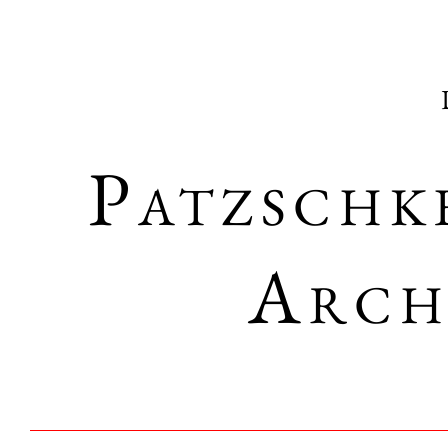
Patzschk
Arch