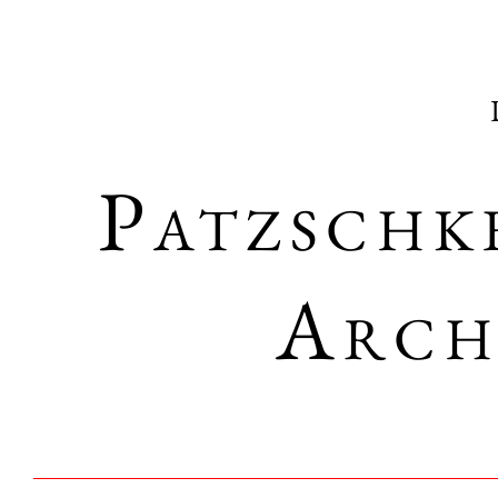
Patzschk
Arch