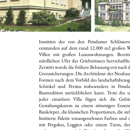
Inmitten der von den Potsdamer Schlösse
entstanden auf dem rund 12.000 m2 großen Wa
Villen mit großen Luxuswohnungen. Bereit
nördlichen Ufer des Griebnitzsees herrschaftli
Zerstört wurde die frühere Bebauung erst nac
Grenzsicherungen. Die Architektur der Neubauten
Formen nach dem Vorbild des landschaftsbezogen
Schinkel und Persius insbesondere in Pot
Bautradition zurückblicken kann. Trotz des 
jeder einzelnen Villa fügen sich die Gebä
Gestaltungskanon zu einem stimmigen Ensem
Baukörper, die klassischen Proportionen, die s
limitierte Palette vonangenehmen Farben und 
mit Pergolen, Loggien oder einem Turm, der 