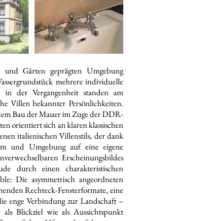
rn und Gärten geprägten Umgebung
ssergrundstück mehrere individuelle
s in der Vergangenheit standen am
che Villen bekannter Persönlichkeiten.
h dem Bau der Mauer im Zuge der DDR-
 orientiert sich an klaren klassischen
en italienischen Villenstils, der dank
sdam und Umgebung auf eine eigene
unverwechselbaren Erscheinungsbildes
ude durch einen charakteristischen
ble: Die asymmetrisch angeordneten
tehenden Rechteck-Fensterformate, eine
die enge Verbindung zur Landschaft –
als Blickziel wie als Aussichtspunkt