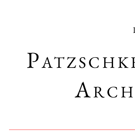
Patzschk
Arch