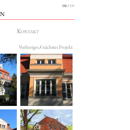
DE
EN
en
Kontakt
Vorheriges
/
nächstes Projekt