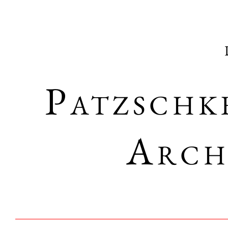
Patzschk
Arch