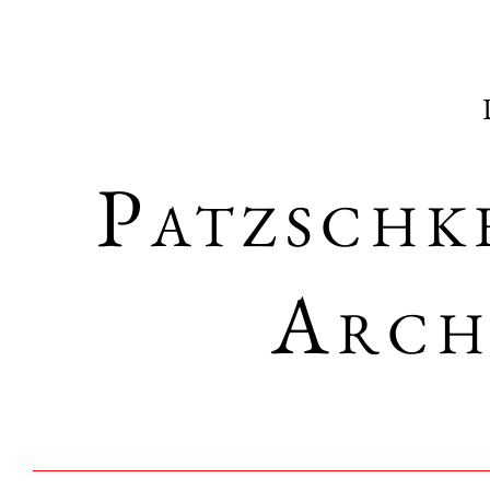
Patzschk
Arch